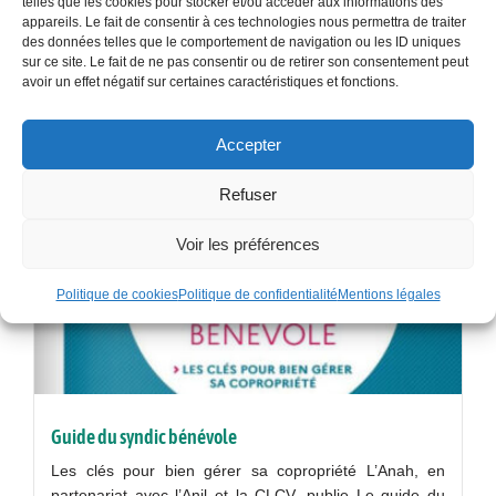
telles que les cookies pour stocker et/ou accéder aux informations des
Les relations entre le copropriétaire-bailleur et son
appareils. Le fait de consentir à ces technologies nous permettra de traiter
locataire sont quelque peu complexes. En effet, le
des données telles que le comportement de navigation ou les ID uniques
sur ce site. Le fait de ne pas consentir ou de retirer son consentement peut
preneur est un tiers à la copropriété. Pourtant, il est en
avoir un effet négatif sur certaines caractéristiques et fonctions.
relation avec le syndicat...
Lire la suite
Accepter
Refuser
Voir les préférences
Politique de cookies
Politique de confidentialité
Mentions légales
Guide du syndic bénévole
Les clés pour bien gérer sa copropriété L’Anah, en
partenariat avec l’Anil et la CLCV, publie Le guide du