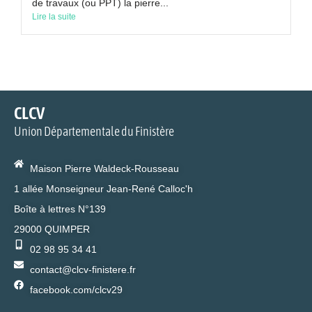
de travaux (ou PPT) la pierre...
Lire la suite
CLCV
Union Départementale du Finistère
Maison Pierre Waldeck-Rousseau
1 allée Monseigneur Jean-René Calloc'h
Boîte à lettres N°139
29000 QUIMPER
02 98 95 34 41
contact@clcv-finistere.fr
facebook.com/clcv29