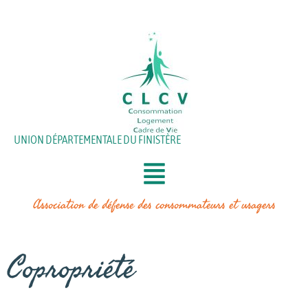
Aller
au
contenu
UNION DÉPARTEMENTALE DU FINISTÈRE
Association de défense des consommateurs et usagers
Copropriété