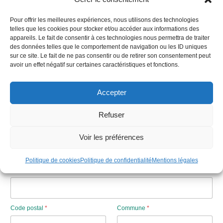
Pour offrir les meilleures expériences, nous utilisons des technologies
telles que les cookies pour stocker et/ou accéder aux informations des
Rejoignez notre réseau !
appareils. Le fait de consentir à ces technologies nous permettra de traiter
des données telles que le comportement de navigation ou les ID uniques
A la CLCV, les bénévoles jouent un rôle primordial, que ce soit
sur ce site. Le fait de ne pas consentir ou de retirer son consentement peut
pour accompagner des personnes en individuel ou en collectif,
avoir un effet négatif sur certaines caractéristiques et fonctions.
pour informer, défendre des droits des personnes, représenter
les usagers et habitants dans diverses instances (logement
Accepter
social, services publics, collectivités…), pour imaginer avec
nous de nouveaux projets.
Refuser
Prénom / Nom
*
Voir les préférences
Politique de cookies
Politique de confidentialité
Mentions légales
Prénom
Nom
Adresse
Code postal
*
Commune
*