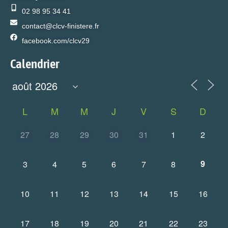
02 98 95 34 41
contact@clcv-finistere.fr
facebook.com/clcv29
Calendrier
L
M
M
J
V
S
D
27
28
29
30
31
1
2
9
3
4
5
6
7
8
10
11
12
13
14
15
16
17
18
19
20
21
22
23