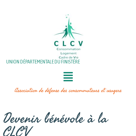
Aller
au
contenu
UNION DÉPARTEMENTALE DU FINISTÈRE
Association de défense des consommateurs et usagers
Devenir bénévole à la
CLCV