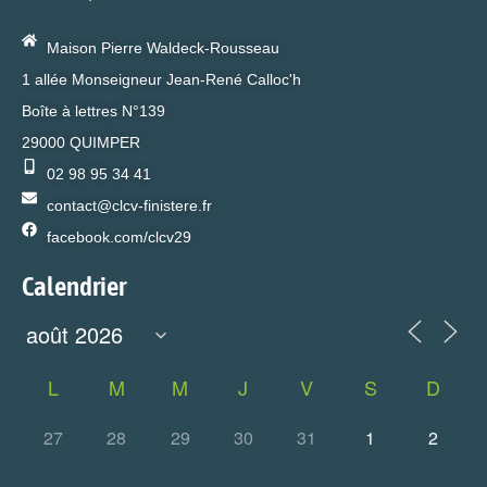
Maison Pierre Waldeck-Rousseau
1 allée Monseigneur Jean-René Calloc'h
Boîte à lettres N°139
29000 QUIMPER
02 98 95 34 41
contact@clcv-finistere.fr
facebook.com/clcv29
Calendrier
L
M
M
J
V
S
D
27
28
29
30
31
1
2