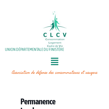
Aller
au
contenu
UNION DÉPARTEMENTALE DU FINISTÈRE
Association de défense des consommateurs et usagers
Permanence