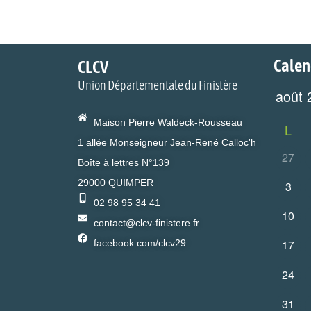
Calen
CLCV
Union Départementale du Finistère
Maison Pierre Waldeck-Rousseau
L
1 allée Monseigneur Jean-René Calloc'h
27
Boîte à lettres N°139
29000 QUIMPER
3
02 98 95 34 41
10
contact@clcv-finistere.fr
17
facebook.com/clcv29
24
31