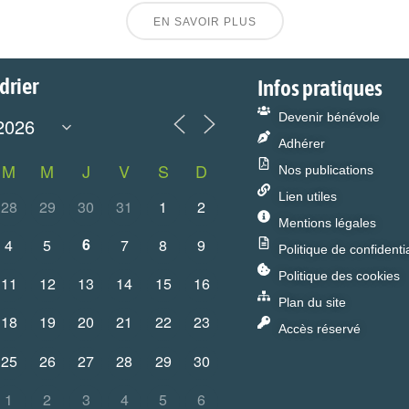
EN SAVOIR PLUS
drier
Infos pratiques
Devenir bénévole
Adhérer
M
M
J
V
S
D
Nos publications
Lien utiles
28
29
30
31
1
2
Mentions légales
6
4
5
7
8
9
Politique de confidentia
Politique des cookies
11
12
13
14
15
16
Plan du site
18
19
20
21
22
23
Accès réservé
25
26
27
28
29
30
1
2
3
4
5
6