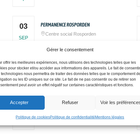
03
PERMANENCE ROSPORDEN
Centre social Rosporden
SEP
Gérer le consentement
r offrir les meilleures expériences, nous utilisons des technologies telles que les
kies pour stocker et/ou accéder aux informations des appareils. Le fait de consenti
24
PERMANENCE ROSPORDEN
 technologies nous permettra de traiter des données telles que le comportement d
igation ou les ID uniques sur ce site. Le fait de ne pas consentir ou de retirer son
Centre social Rosporden
SEP
sentement peut avoir un effet négatif sur certaines caractéristiques et fonctions.
Accepter
Refuser
Voir les préférence
15
PERMANENCE ROSPORDEN
Politique de cookies
Politique de confidentialité
Mentions légales
Centre social Rosporden
OCT