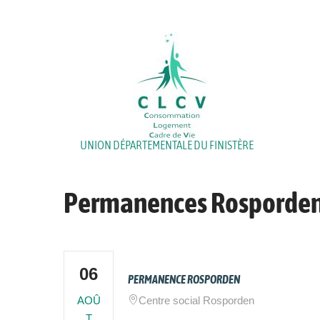
Aller
au
contenu
UNION DÉPARTEMENTALE DU FINISTÈRE
Permanences Rosporde
06
PERMANENCE ROSPORDEN
AOÛ
Centre social Rosporden
T