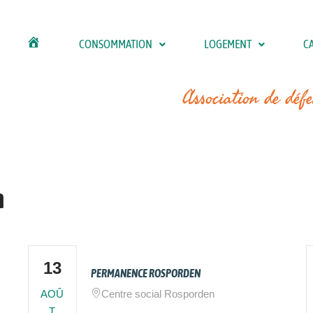
CONSOMMATION
LOGEMENT
CA
CLCV
UNION
DÉPARTEMENTALE
DU
Association de déf
FINISTÈRE
n
13
PERMANENCE ROSPORDEN
AOÛ
Centre social Rosporden
T