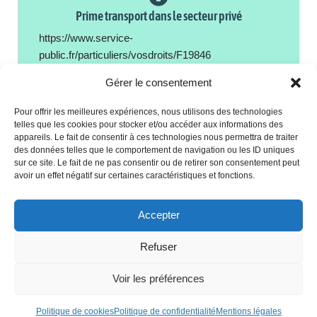
Prime transport dans le secteur privé
https://www.service-
public.fr/particuliers/vosdroits/F19846
Gérer le consentement
Pour offrir les meilleures expériences, nous utilisons des technologies
telles que les cookies pour stocker et/ou accéder aux informations des
appareils. Le fait de consentir à ces technologies nous permettra de traiter
Prime transport dans la fonction publique
des données telles que le comportement de navigation ou les ID uniques
sur ce site. Le fait de ne pas consentir ou de retirer son consentement peut
https://www.service-
avoir un effet négatif sur certaines caractéristiques et fonctions.
public.fr/particuliers/vosdroits/F12163
Accepter
F
T
M
X
Li
E
C
P
Refuser
a
wi
a
n
m
o
ar
Voir les préférences
c
tt
st
k
ail
p
ta
e
er
o
e
y
g
Politique de cookies
Politique de confidentialité
Mentions légales