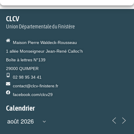
b
d
dI
Li
er
o
o
n
n
CLCV
o
n
k
Union Départementale du Finistère
k
Maison Pierre Waldeck-Rousseau
1 allée Monseigneur Jean-René Calloc'h
Boîte à lettres N°139
29000 QUIMPER
02 98 95 34 41
contact@clcv-finistere.fr
facebook.com/clcv29
Calendrier