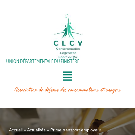
Aller
au
contenu
UNION DÉPARTEMENTALE DU FINISTÈRE
Association de défense des consommateurs et usagers
Accueil
»
Actualités
»
Prime transport employeur