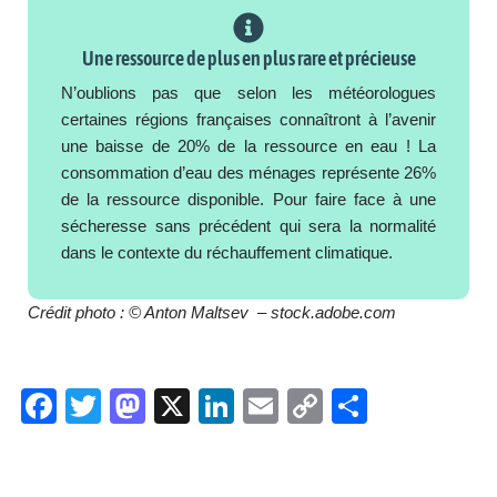
Une ressource de plus en plus rare et précieuse
N’oublions pas que selon les météorologues
certaines régions françaises connaîtront à l’avenir
une baisse de 20% de la ressource en eau ! La
consommation d’eau des ménages représente 26%
de la ressource disponible. Pour faire face à une
sécheresse sans précédent qui sera la normalité
dans le contexte du réchauffement climatique.
Crédit photo :
© Anton Maltsev – stock.adobe.com
F
T
M
X
Li
E
C
P
a
wi
a
n
m
o
ar
c
tt
st
k
ail
p
ta