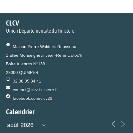
e
er
o
e
y
g
b
d
dI
Li
er
o
o
n
n
CLCV
o
n
k
Union Départementale du Finistère
k
Maison Pierre Waldeck-Rousseau
1 allée Monseigneur Jean-René Calloc'h
Boîte à lettres N°139
29000 QUIMPER
02 98 95 34 41
contact@clcv-finistere.fr
facebook.com/clcv29
Calendrier