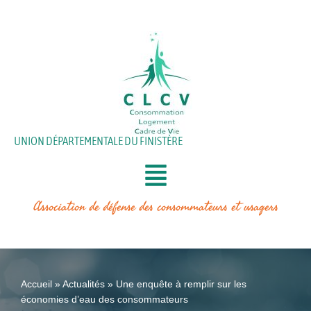
Aller
au
contenu
UNION DÉPARTEMENTALE DU FINISTÈRE
Association de défense des consommateurs et usagers
Accueil
»
Actualités
»
Une enquête à remplir sur les
économies d’eau des consommateurs