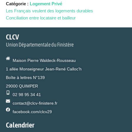
Catégorie :
Logement Privé
Les Français veulent des logements durables
Conciliation entre locataire et bailleur
CLCV
Union Départementale du Finistère
Maison Pierre Waldeck-Rousseau
1 allée Monseigneur Jean-René Calloc'h
Boîte à lettres N°139
29000 QUIMPER
02 98 95 34 41
contact@clcv-finistere.fr
facebook.com/clcv29
Calendrier