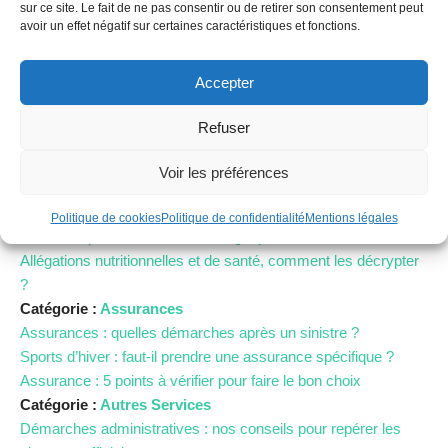
sur ce site. Le fait de ne pas consentir ou de retirer son consentement peut
Catégorie :
Consommation
avoir un effet négatif sur certaines caractéristiques et fonctions.
Catégorie :
Achats
Quel sapin de Noël choisir ?
Accepter
Avis en ligne : comment distinguer le vrai du faux ?
Quels sont mes recours en cas de détournement de ma carte
Refuser
bancaire ?
Catégorie :
Alimentation
Voir les préférences
Manger local et de saison
Réfrigérateur – Bientôt les vacances ?
Politique de cookies
Politique de confidentialité
Mentions légales
5 réflexes pour des courses anti-gaspi
Allégations nutritionnelles et de santé, comment les décrypter
?
Catégorie :
Assurances
Assurances : quelles démarches après un sinistre ?
Sports d’hiver : faut-il prendre une assurance spécifique ?
Assurance : 5 points à vérifier pour faire le bon choix
Catégorie :
Autres Services
Démarches administratives : nos conseils pour repérer les