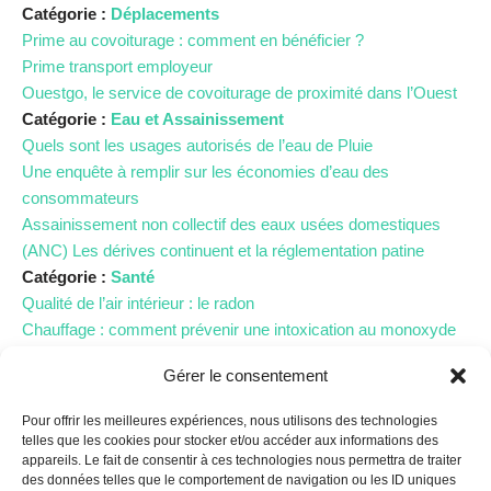
Catégorie :
Déplacements
Prime au covoiturage : comment en bénéficier ?
Prime transport employeur
Ouestgo, le service de covoiturage de proximité dans l’Ouest
Catégorie :
Eau et Assainissement
Quels sont les usages autorisés de l’eau de Pluie
Une enquête à remplir sur les économies d’eau des
consommateurs
Assainissement non collectif des eaux usées domestiques
(ANC) Les dérives continuent et la réglementation patine
Catégorie :
Santé
Qualité de l’air intérieur : le radon
Chauffage : comment prévenir une intoxication au monoxyde
de carbone ?
Gérer le consentement
Punaise de lit : une avancé juridique positive pour les
locataires
Pour offrir les meilleures expériences, nous utilisons des technologies
Catégorie :
Urgence climatique
telles que les cookies pour stocker et/ou accéder aux informations des
Empreinte carbone : pourquoi et comment la réduire ?
appareils. Le fait de consentir à ces technologies nous permettra de traiter
des données telles que le comportement de navigation ou les ID uniques
4 gestes pour laver son linge de manière écologique